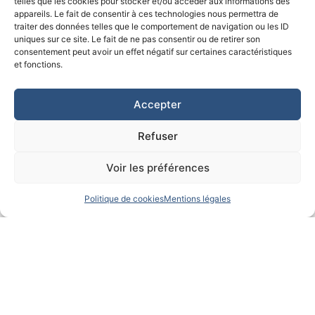
telles que les cookies pour stocker et/ou accéder aux informations des
appareils. Le fait de consentir à ces technologies nous permettra de
traiter des données telles que le comportement de navigation ou les ID
uniques sur ce site. Le fait de ne pas consentir ou de retirer son
consentement peut avoir un effet négatif sur certaines caractéristiques
et fonctions.
Accepter
Refuser
8 juin 2024 - Paroisse Sainte
Voir les préférences
Thérèse, Boulogne-Billancourt -
de 11 à 16 ans
Politique de cookies
Mentions légales
Une journée
rien que pour